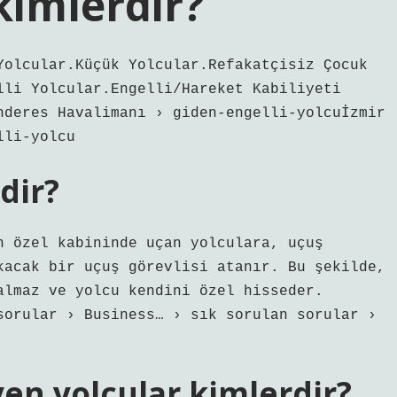
 kimlerdir?
Yolcular.Küçük Yolcular.Refakatçisiz Çocuk
lli Yolcular.Engelli/Hareket Kabiliyeti
nderes Havalimanı › giden-engelli-yolcuİzmir
lli-yolcu
dir?
n özel kabininde uçan yolculara, uçuş
kacak bir uçuş görevlisi atanır. Bu şekilde,
almaz ve yolcu kendini özel hisseder.
sorular › Business… › sık sorulan sorular ›
en yolcular kimlerdir?