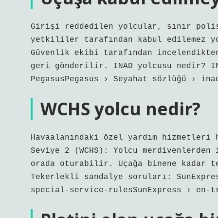
Girişi reddedilen yolcular, sınır poli
yetkililer tarafından kabul edilemez y
Güvenlik ekibi tarafından incelendikte
geri gönderilir. INAD yolcusu nedir? I
PegasusPegasus › Seyahat sözlüğü › ina
WCHS yolcu nedir?
Havaalanındaki özel yardım hizmetleri 
Seviye 2 (WCHS): Yolcu merdivenlerden 
orada oturabilir. Uçağa binene kadar t
Tekerlekli sandalye soruları: SunExpre
special-service-rulesSunExpress › en-t