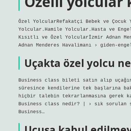
Özelli yolcular
Özel YolcularRefakatçi Bebek ve Çocuk 
Yolcular.Hamile Yolcular.Hasta ve Enge
Kısıtlı ve Özel Yolcularİzmir Adnan Me
Adnan Menderes Havalimanı › giden-enge
Uçakta özel yolcu ne
Business class bileti satın alıp uçağı
süresince kendilerine tek başlarına ba
hiçbir talebin tekrarlanmasına gerek k
Business class nedir? | › sık sorulan 
Business…
Uçuşa kabul edilmey