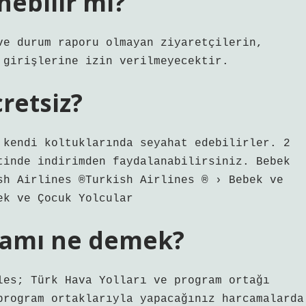
nebilir mi?
ve durum raporu olmayan ziyaretçilerin,
 girişlerine izin verilmeyecektir.
retsiz?
 kendi koltuklarında seyahat edebilirler. 2
tinde indirimden faydalanabilirsiniz. Bebek
sh Airlines ®Turkish Airlines ®️ › Bebek ve
ek ve Çocuk Yolcular
gramı ne demek?
les; Türk Hava Yolları ve program ortağı
program ortaklarıyla yapacağınız harcamalarda