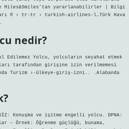
e Miles&Smiles’tan yararlanabilirler | Bilgi
arı ®️ › tr-tr › turkish-airlines-l…Türk Hava
…
cu nedir?
ul Edilemez Yolcu, yolcuların seyahat etmek
ları tarafından girişine izin verilmemesi
nda Turizm ›-ülkeye-giriş-izni.. .Alabanda
k?
SİZ: Konuşma ve işitme engelli yolcu. DPNA:
lar – Örnek: Öğrenme güçlüğü, bunama,