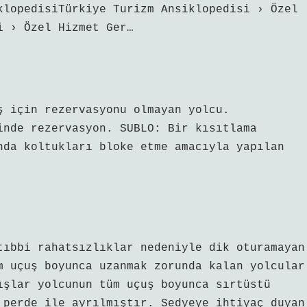
klopedisiTürkiye Turizm Ansiklopedisi › Özel
i › Özel Hizmet Ger…
ş için rezervasyonu olmayan yolcu.
inde rezervasyon. SUBLO: Bir kısıtlama
nda koltukları bloke etme amacıyla yapılan
tıbbi rahatsızlıklar nedeniyle dik oturamayan
m uçuş boyunca uzanmak zorunda kalan yolcular
ışlar yolcunun tüm uçuş boyunca sırtüstü
 perde ile ayrılmıştır. Sedyeye ihtiyaç duyan