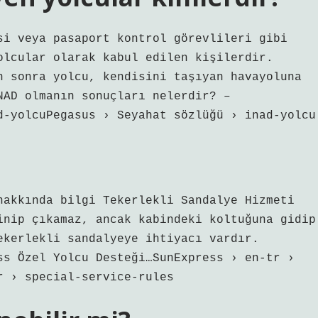
si veya pasaport kontrol görevlileri gibi
olcular olarak kabul edilen kişilerdir.
n sonra yolcu, kendisini taşıyan havayoluna
NAD olmanın sonuçları nelerdir? –
d-yolcuPegasus › Seyahat sözlüğü › inad-yolcu
hakkında bilgi Tekerlekli Sandalye Hizmeti
inip çıkamaz, ancak kabindeki koltuğuna gidip
ekerlekli sandalyeye ihtiyacı vardır.
ss Özel Yolcu Desteği…SunExpress › en-tr ›
r › special-service-rules