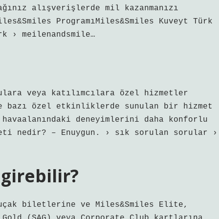
ağınız alışverişlerde mil kazanmanızı
iles&Smiles ProgramıMiles&Smiles Kuveyt Türk
rk › meilenandsmile…
ulara veya katılımcılara özel hizmetler
e bazı özel etkinliklerde sunulan bir hizmet
 havaalanındaki deneyimlerini daha konforlu
eti nedir? – Enuygun. › sık sorulan sorular ›
girebilir?
uçak biletlerine ve Miles&Smiles Elite,
 Gold (SAG) veya Corporate Club kartlarına