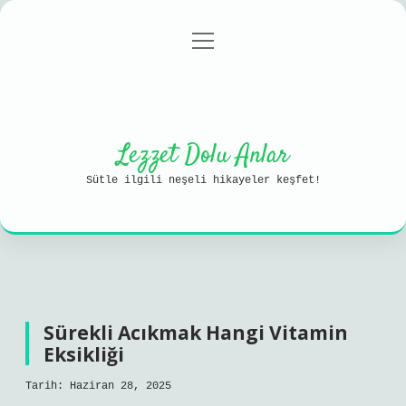
menüyü
Anasayfa
Gizlilik Politikası
aç
Yasal Uyarı
Hakkımızda
Lezzet Dolu Anlar
Sütle ilgili neşeli hikayeler keşfet!
Sürekli Acıkmak Hangi Vitamin
Eksikliği
Tarih: Haziran 28, 2025