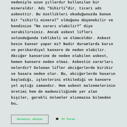
nedeniyle uzun yıllardır kullanılan bir
mineraldir. Adı “Sihirli”dir, ticari adı
asbesttir. Bu özellikleri okuduğunuzda bunun
bir “sihirli mineral” olduğunu düşünebilir ve
kendinize “Ne zararı olabilir?” diye
sorabilirsiniz. Ancak asbest lifleri
solunduğunda tehlikeli ve ölümcüldür. Asbest
kesin kanser yapar mı? Nadir durumlarda karın
ve perikardiyal kansere de neden olabilir.
Akciğer kanserine de neden olabilen asbest,
hemen kansere neden olmaz. Asbestin zararları
nelerdir? Solunan lifler akciğerlerde birikir
ve hasara neden olur. Bu, akciğerlerde hasarın
başladığı, işlevlerini etkilediği ve kansere
yol açtığı zamandır. Hem asbest malzemelerinin
üretimi hem de madenciliğinde yer alan
kişiler, gerekli önlemler alınmazsa bilmeden
bu…
Amyant
Devamını okuyun
14 Yorum
Kanserojen
Mi