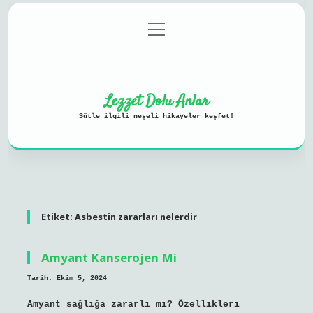
menüyü
Anasayfa
Gizlilik Politikası
aç
Yasal Uyarı
Hakkımızda
Lezzet Dolu Anlar
Sütle ilgili neşeli hikayeler keşfet!
Etiket:
Asbestin zararları nelerdir
Amyant Kanserojen Mi
Tarih: Ekim 5, 2024
Amyant sağlığa zararlı mı? Özellikleri