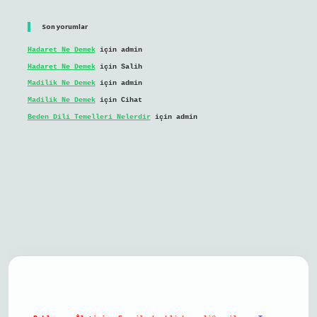
Son yorumlar
Hadaret Ne Demek
için
admin
Hadaret Ne Demek
için
Salih
Madilik Ne Demek
için
admin
Madilik Ne Demek
için
Cihat
Beden Dili Temelleri Nelerdir
için
admin
l giriş