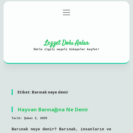
menüyü
Anasayfa
Gizlilik Politikası
aç
Yasal Uyarı
Hakkımızda
Lezzet Dolu Anlar
Sütle ilgili neşeli hikayeler keşfet!
Etiket:
Barınak neye denir
Hayvan Barınağına Ne Denir
Tarih: Şubat 2, 2025
Barınak neye denir? Barınak, insanların ve