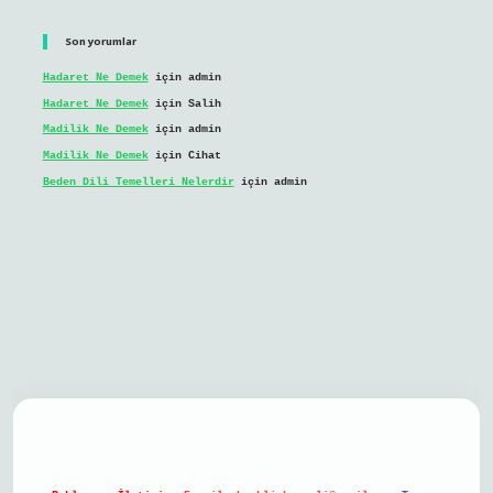
Son yorumlar
Hadaret Ne Demek
için
admin
Hadaret Ne Demek
için
Salih
Madilik Ne Demek
için
admin
Madilik Ne Demek
için
Cihat
Beden Dili Temelleri Nelerdir
için
admin
il giriş