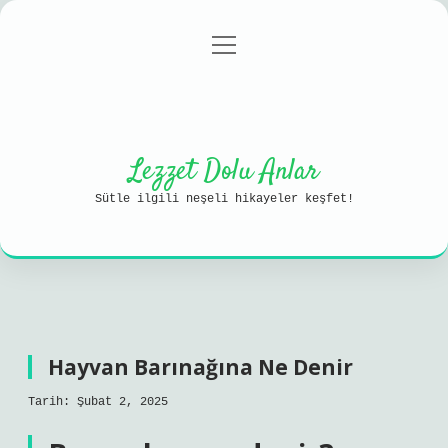
menüyü
Anasayfa
Gizlilik Politikası
aç
Yasal Uyarı
Hakkımızda
Lezzet Dolu Anlar
Sütle ilgili neşeli hikayeler keşfet!
Hayvan Barınağına Ne Denir
Tarih: Şubat 2, 2025