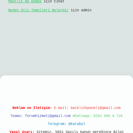
Madilik Ne Demek
için
Cihat
Beden Dili Temelleri Nelerdir
için
admin
iriş
Reklam ve İletişim:
E-mail:
backlinkpaneli@gmail.com
Teams:
forumhizmeti@gmail.com
Whatsapp: 0262 606 0 726
Telegram: @karabul
Yasal Uyarı:
Sitemiz, 5651 Sayılı Kanun gereğince Bilgi