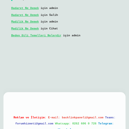
Hadaret Ne Demek
için
admin
Hadaret Ne Demek
için
Salih
Madilik Ne Demek
için
admin
Madilik Ne Demek
için
Cihat
Beden Dili Temelleri Nelerdir
için
admin
il giriş
Reklam ve İletişim:
E-mail:
backlinkpaneli@gmail.com
Teams:
forumhizmeti@gmail.com
Whatsapp: 0262 606 0 726
Telegram: