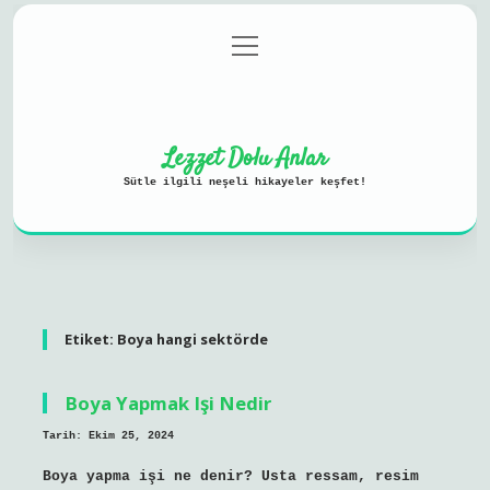
menüyü
Anasayfa
Gizlilik Politikası
aç
Yasal Uyarı
Hakkımızda
Lezzet Dolu Anlar
Sütle ilgili neşeli hikayeler keşfet!
Etiket:
Boya hangi sektörde
Boya Yapmak Işi Nedir
Tarih: Ekim 25, 2024
Boya yapma işi ne denir? Usta ressam, resim