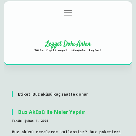
menüyü
Anasayfa
Gizlilik Politikası
aç
Yasal Uyarı
Hakkımızda
Lezzet Dolu Anlar
Sütle ilgili neşeli hikayeler keşfet!
Etiket:
Buz aküsü kaç saatte donar
Buz Aküsü Ile Neler Yapılır
Tarih: Şubat 4, 2025
Buz aküsü nerelerde kullanılır? Buz paketleri