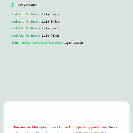
Son yorumlar
Hadaret Ne Demek
için
admin
Hadaret Ne Demek
için
Salih
Madilik Ne Demek
için
admin
Madilik Ne Demek
için
Cihat
Beden Dili Temelleri Nelerdir
için
admin
bil giriş
Reklam ve İletişim:
E-mail:
backlinkpaneli@gmail.com
Teams: