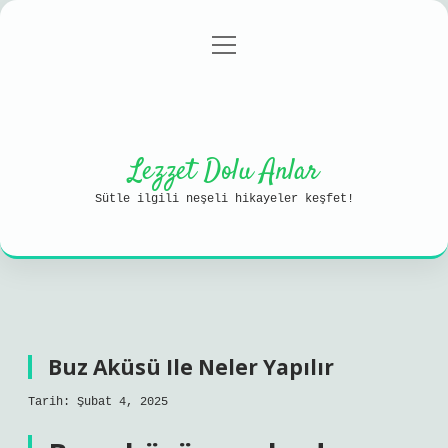
menüyü
Anasayfa
Gizlilik Politikası
aç
Yasal Uyarı
Hakkımızda
Lezzet Dolu Anlar
Sütle ilgili neşeli hikayeler keşfet!
Buz Aküsü Ile Neler Yapılır
Tarih: Şubat 4, 2025