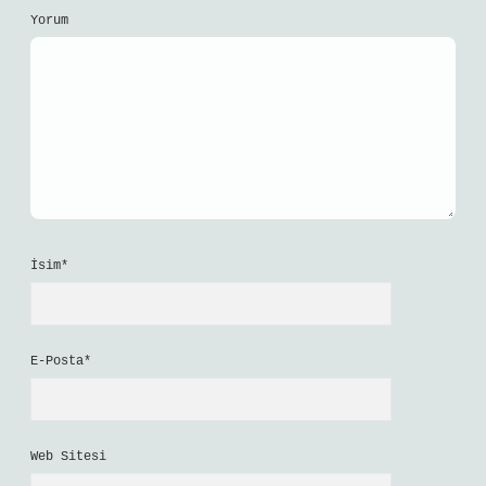
Yorum
İsim*
E-Posta*
Web Sitesi