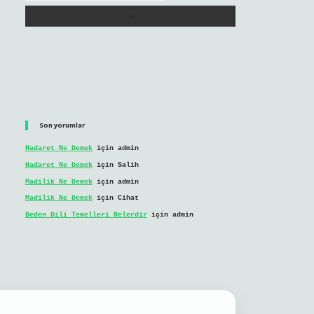
Son yorumlar
Hadaret Ne Demek
için
admin
Hadaret Ne Demek
için
Salih
Madilik Ne Demek
için
admin
Madilik Ne Demek
için
Cihat
Beden Dili Temelleri Nelerdir
için
admin