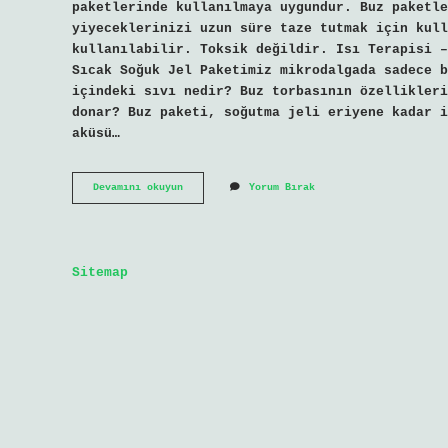
paketlerinde kullanılmaya uygundur. Buz paketle
yiyeceklerinizi uzun süre taze tutmak için kull
kullanılabilir. Toksik değildir. Isı Terapisi –
Sıcak Soğuk Jel Paketimiz mikrodalgada sadece b
içindeki sıvı nedir? Buz torbasının özellikleri
donar? Buz paketi, soğutma jeli eriyene kadar i
aküsü…
Buz
Devamını okuyun
Yorum Bırak
Aküsü
Ile
Neler
Yapılır
Sitemap