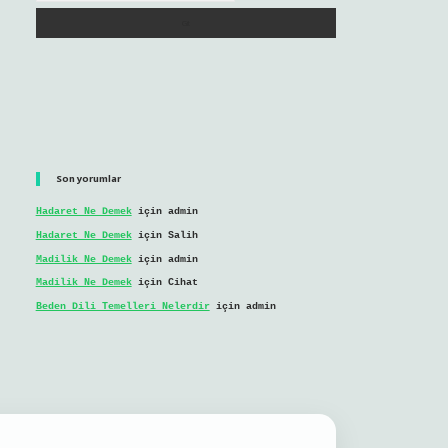
Son yorumlar
Hadaret Ne Demek
için
admin
Hadaret Ne Demek
için
Salih
Madilik Ne Demek
için
admin
Madilik Ne Demek
için
Cihat
Beden Dili Temelleri Nelerdir
için
admin