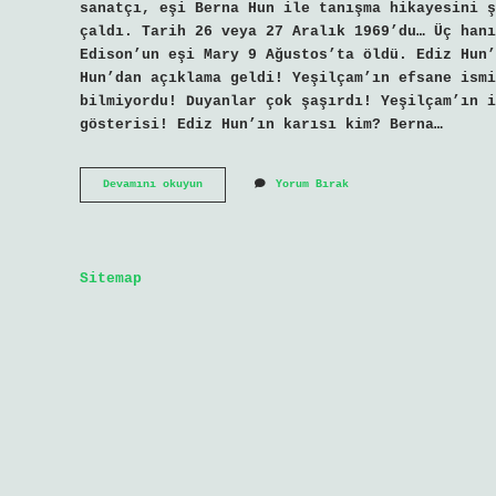
sanatçı, eşi Berna Hun ile tanışma hikayesini ş
çaldı. Tarih 26 veya 27 Aralık 1969’du… Üç hanı
Edison’un eşi Mary 9 Ağustos’ta öldü. Ediz Hun’
Hun’dan açıklama geldi! Yeşilçam’ın efsane ismi
bilmiyordu! Duyanlar çok şaşırdı! Yeşilçam’ın i
gösterisi! Ediz Hun’ın karısı kim? Berna…
Ediz
Devamını okuyun
Yorum Bırak
Hun
Hangi
Sanatçıyla
Aşk
Yaşadı
Sitemap