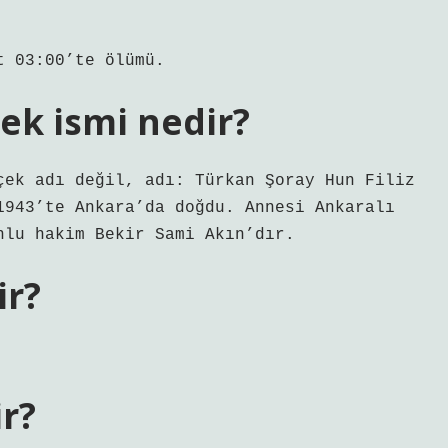
t 03:00’te ölümü.
ek ismi nedir?
çek adı değil, adı: Türkan Şoray Hun Filiz
1943’te Ankara’da doğdu. Annesi Ankaralı
nlu hakim Bekir Sami Akın’dır.
ir?
r?