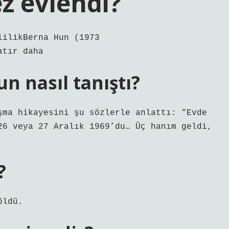
z evlendi?
lilikBerna Hun (1973
atır daha
n nasıl tanıştı?
şma hikayesini şu sözlerle anlattı: “Evde
26 veya 27 Aralık 1969’du… Üç hanım geldi,
?
öldü.