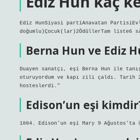
Ediz Hun kaç ke
Ediz HunSiyasi partiAnavatan PartisiEv
doğumlu)Çocuk(lar)2ÖdüllerTam liste6 s
Berna Hun ve Ediz Hu
Duayen sanatçı, eşi Berna Hun ile tanı
oturuyordum ve kapı zili çaldı. Tarih 
hosteslerdi.”
Edison’un eşi kimdir
1884. Edison’un eşi Mary 9 Ağustos’ta 