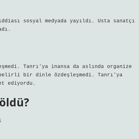
iddiası sosyal medyada yayıldı. Usta sanatçı
adı.
eşmedi. Tanrı’ya inansa da aslında organize
belirli bir dinle özdeşleşmedi. Tanrı’ya
et ediyordu.
 öldü?
i