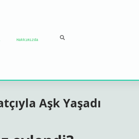
ı
Hakkımızda
tçıyla Aşk Yaşadı