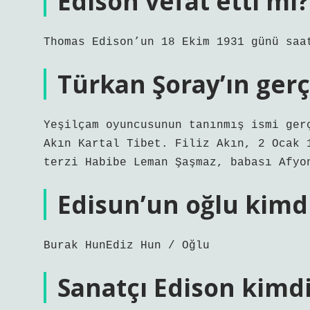
Edison vefat etti mi?
Thomas Edison’un 18 Ekim 1931 günü saa
Türkan Şoray’ın gerç
Yeşilçam oyuncusunun tanınmış ismi ger
Akın Kartal Tibet. Filiz Akın, 2 Ocak 
terzi Habibe Leman Şaşmaz, babası Afyo
Edisun’un oğlu kimd
Burak HunEdiz Hun / Oğlu
Sanatçı Edison kimdi