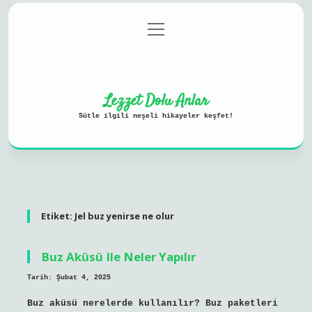
menüyü
Anasayfa
Gizlilik Politikası
aç
Yasal Uyarı
Hakkımızda
Lezzet Dolu Anlar
Sütle ilgili neşeli hikayeler keşfet!
Etiket:
Jel buz yenirse ne olur
Buz Aküsü Ile Neler Yapılır
Tarih: Şubat 4, 2025
Buz aküsü nerelerde kullanılır? Buz paketleri