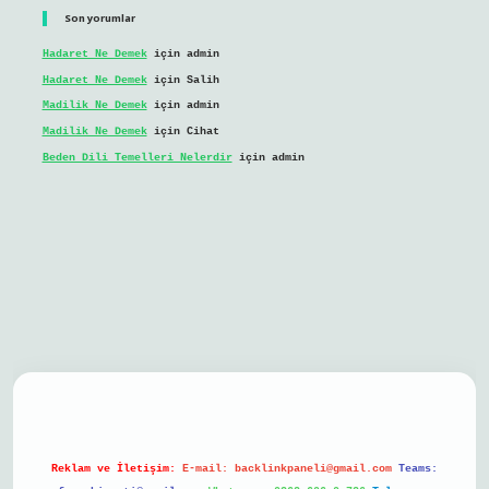
Son yorumlar
Hadaret Ne Demek
için
admin
Hadaret Ne Demek
için
Salih
Madilik Ne Demek
için
admin
Madilik Ne Demek
için
Cihat
Beden Dili Temelleri Nelerdir
için
admin
il giriş
Reklam ve İletişim:
E-mail:
backlinkpaneli@gmail.com
Teams: