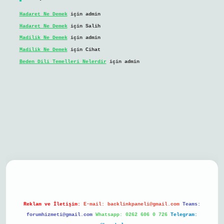
Hadaret Ne Demek
için
admin
Hadaret Ne Demek
için
Salih
Madilik Ne Demek
için
admin
Madilik Ne Demek
için
Cihat
Beden Dili Temelleri Nelerdir
için
admin
bil giriş
Reklam ve İletişim:
E-mail:
backlinkpaneli@gmail.com
Teams:
forumhizmeti@gmail.com
Whatsapp: 0262 606 0 726
Telegram: