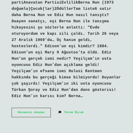
partiAnavatan PartisiEvlilikBerna Hun (1973
doğumlu)Çocuk(lar)2ÖdüllerTam liste6 satır
daha Berna Hun ve Ediz Hun nasıl tanıştı?
Duayen sanatçı, eşi Berna Hun ile tanışma
hikayesini şu sözlerle anlattı: “Evde
oturuyordum ve kapı zili çaldı. Tarih 26 veya
27 Aralık 1969’du… Üç hanım geldi,
hosteslerdi.” Edison’un eşi kimdir? 1884.
Edison’un eşi Mary 9 Ağustos’ta öldü. Ediz
Hun’un gerçek ismi nedir? Yeşilçam’ın usta
oyuncusu Ediz Hun’dan açıklama geldi!
Yeşilçam’ın efsane ismi Hulusi Kentmen
hakkında bu gerçeği kimse bilmiyordu! Duyanlar
çok şaşırdı! Yeşilçam’ın iki usta oyuncusu
Türkan Şoray ve Ediz Hun’dan dans gösterisi!
Ediz Hun’ın karısı kim? Berna…
Ediz
Devamını okuyun
Yorum Bırak
Hun
Hangi
Sanatçıyla
Aşk
Yaşadı