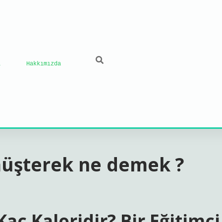
ı
Hakkımızda
 müşterek ne demek ?
Kaç Kaloridir? Bir Eğitimci