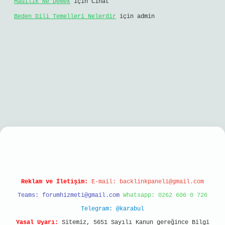
Madilik Ne Demek
için
Cihat
Beden Dili Temelleri Nelerdir
için
admin
riş
Reklam ve İletişim:
E-mail:
backlinkpaneli@gmail.com
Teams:
forumhizmeti@gmail.com
Whatsapp: 0262 606 0 726
Telegram: @karabul
Yasal Uyarı:
Sitemiz, 5651 Sayılı Kanun gereğince Bilgi