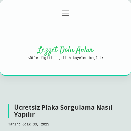
menüyü
Anasayfa
Gizlilik Politikası
aç
Yasal Uyarı
Hakkımızda
Lezzet Dolu Anlar
Sütle ilgili neşeli hikayeler keşfet!
Ücretsiz Plaka Sorgulama Nasıl
Yapılır
Tarih: Ocak 30, 2025