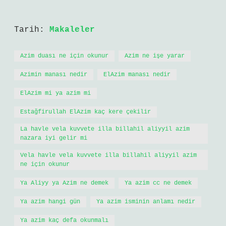
Tarih:
Makaleler
Azim duası ne için okunur
Azim ne işe yarar
Azimin manası nedir
ElAzim manası nedir
ElAzim mi ya azim mi
Estağfirullah ElAzim kaç kere çekilir
La havle vela kuvvete illa billahil aliyyil azim
nazara iyi gelir mi
Vela havle vela kuvvete illa billahil aliyyil azim
ne için okunur
Ya Aliyy ya Azim ne demek
Ya azim cc ne demek
Ya azim hangi gün
Ya azim isminin anlamı nedir
Ya azim kaç defa okunmalı