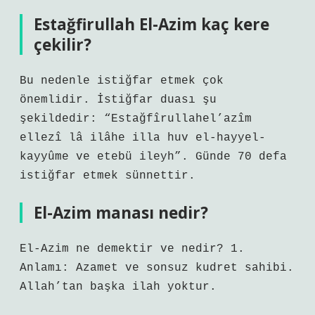
Estağfirullah El-Azim kaç kere
çekilir?
Bu nedenle istiğfar etmek çok
önemlidir. İstiğfar duası şu
şekildedir: “Estağfîrullahel’azîm
ellezî lâ ilâhe illa huv el-hayyel-
kayyûme ve etebü ileyh”. Günde 70 defa
istiğfar etmek sünnettir.
El-Azim manası nedir?
El-Azim ne demektir ve nedir? 1.
Anlamı: Azamet ve sonsuz kudret sahibi.
Allah’tan başka ilah yoktur.