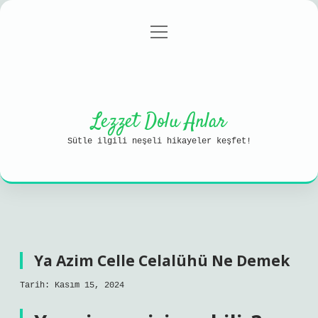
menüyü
Anasayfa
Gizlilik Politikası
aç
Yasal Uyarı
Hakkımızda
Lezzet Dolu Anlar
Sütle ilgili neşeli hikayeler keşfet!
Ya Azim Celle Celalühü Ne Demek
Tarih: Kasım 15, 2024