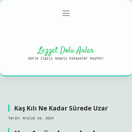
menüyü
Anasayfa
Gizlilik Politikası
aç
Yasal Uyarı
Hakkımızda
Lezzet Dolu Anlar
Sütle ilgili neşeli hikayeler keşfet!
Kaş Kılı Ne Kadar Sürede Uzar
Tarih: Aralık 19, 2024