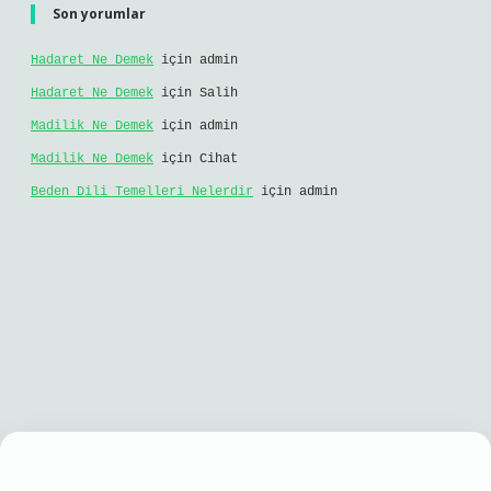
Son yorumlar
Hadaret Ne Demek
için
admin
Hadaret Ne Demek
için
Salih
Madilik Ne Demek
için
admin
Madilik Ne Demek
için
Cihat
Beden Dili Temelleri Nelerdir
için
admin
bil giriş